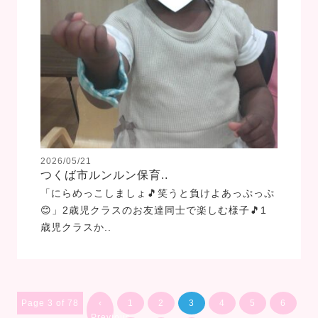
2026/05/21
つくば市ルンルン保育..
「にらめっこしましょ🎵笑うと負けよあっぷっぷ
😊」2歳児クラスのお友達同士で楽しむ様子🎵1
歳児クラスか..
Page 3 of 78
‹
1
2
3
4
5
6
Previous