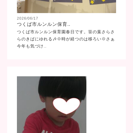
2026/06/17
つくば市ルンルン保育..
つくば市ルンルン保育園春日です。笹の葉さらさ
らのきばにゆれる🎶💠時が経つのは移ろい💠さぁ
今年も気づけ..