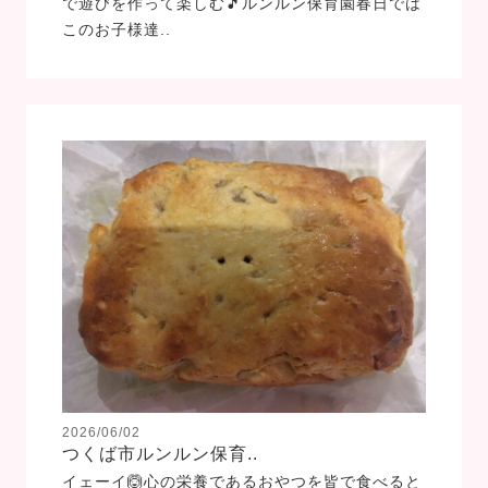
で遊びを作って楽しむ🎵ルンルン保育園春日では
このお子様達..
2026/06/02
つくば市ルンルン保育..
イェーイ🙆心の栄養であるおやつを皆で食べると