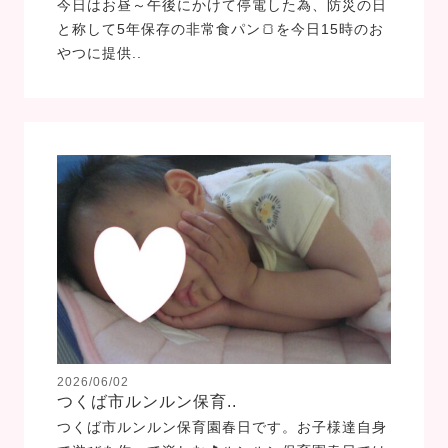
今日はお昼～午後にかけて停電した為、防災の日
と称して5年保存の非常食パン🍞を今日15時のお
やつに提供..
2026/06/02
つくば市ルンルン保育..
つくば市ルンルン保育園春日です。お子様達自身