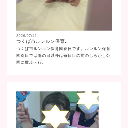
2026/07/12
つくば市ルンルン保育..
つくば市ルンルン保育園春日です。ルンルン保育
園春日では雨の日以外は毎日目の前のしらかし公
園に散歩へ行..