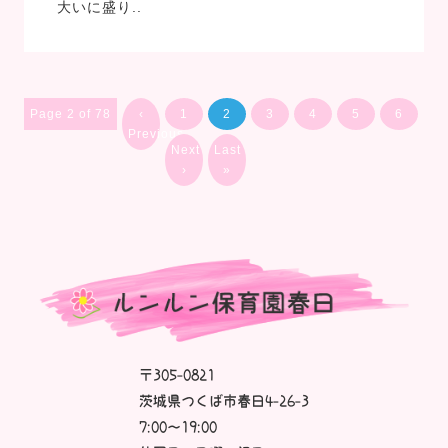
大いに盛り..
Page 2 of 78
‹
1
2
3
4
5
6
Previous
Next
Last
›
»
〒305-0821
茨城県つくば市春日4-26-3
7:00～19:00