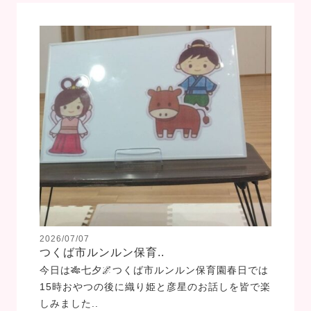
2026/07/07
つくば市ルンルン保育..
今日は🎋七夕🌌つくば市ルンルン保育園春日では
15時おやつの後に織り姫と彦星のお話しを皆で楽
しみました..