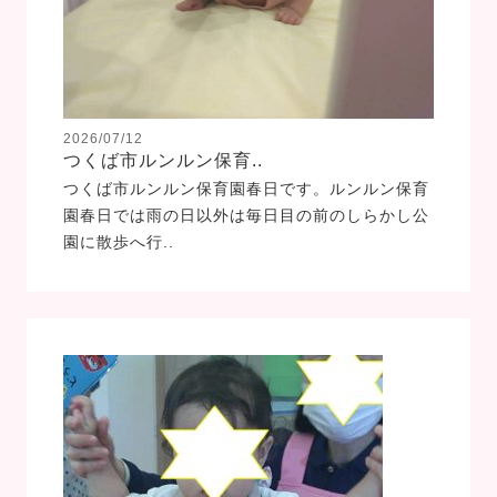
2026/07/12
つくば市ルンルン保育..
つくば市ルンルン保育園春日です。ルンルン保育
園春日では雨の日以外は毎日目の前のしらかし公
園に散歩へ行..