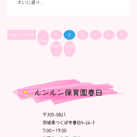
大いに盛り..
Page 2 of 78
‹
1
2
3
4
5
6
Previous
Next
Last
›
»
〒305-0821
茨城県つくば市春日4-26-3
7:00～19:00