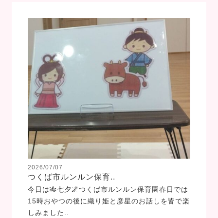
2026/07/07
つくば市ルンルン保育..
今日は🎋七夕🌌つくば市ルンルン保育園春日では
15時おやつの後に織り姫と彦星のお話しを皆で楽
しみました..