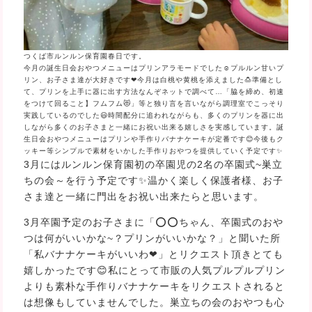
つくば市ルンルン保育園春日です。
今月の誕生日会おやつメニューはプリンアラモードでした☺プルルン甘いプ
リン、お子さま達が大好きです❤今月は白桃や黄桃を添えました🍮準備とし
て、プリンを上手に器に出す方法なんぞネットで調べて…「脇を締め、初速
をつけて回ること】フムフム😻」等と独り言を言いながら調理室でこっそり
実践しているのでした😃時間配分に追われながらも、多くのプリンを器に出
しながら多くのお子さまと一緒にお祝い出来る嬉しさを実感しています。誕
生日会おやつメニューはプリンや手作りバナナケーキが定番です😊今後もク
ッキー等シンプルで素材をいかした手作りおやつを提供していく予定です✨
3月にはルンルン保育園初の卒園児の2名の卒園式~巣立
ちの会～を行う予定です✨温かく楽しく保護者様、お子
さま達と一緒に門出をお祝い出来たらと思います。
3月卒園予定のお子さまに「⭕⭕ちゃん、卒園式のおや
つは何がいいかな~？プリンがいいかな？」と聞いた所
「私バナナケーキがいいわ❤」とリクエスト頂きとても
嬉しかったです😊私にとって市販の人気プルプルプリン
よりも素朴な手作りバナナケーキをリクエストされると
は想像もしていませんでした。巣立ちの会のおやつも心