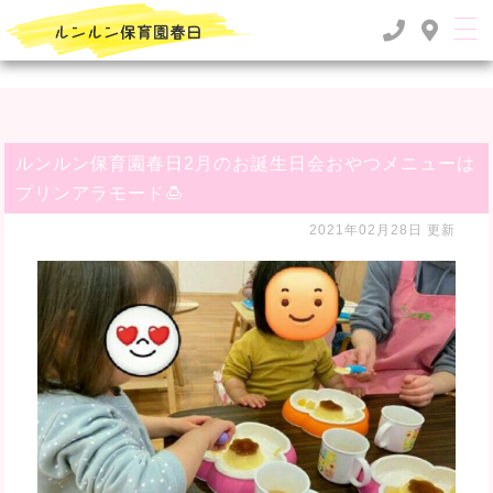
TOP
>
るんるん日記
>
ルンルン保育園春日2月のお誕生日会おやつメニューはプリンアラモード🍮
ルンルン保育園春日2月のお誕生日会おやつメニューは
プリンアラモード🍮
2021年02月28日 更新