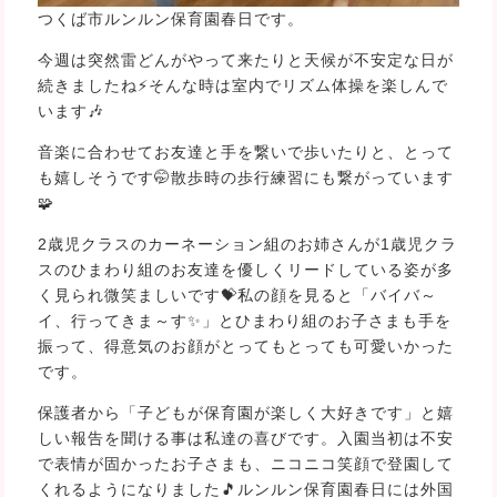
つくば市ルンルン保育園春日です。
今週は突然雷どんがやって来たりと天候が不安定な日が
続きましたね⚡そんな時は室内でリズム体操を楽しんで
います🎶
音楽に合わせてお友達と手を繋いで歩いたりと、とって
も嬉しそうです🤭散歩時の歩行練習にも繋がっています
🧩
2歳児クラスのカーネーション組のお姉さんが1歳児クラ
スのひまわり組のお友達を優しくリードしている姿が多
く見られ微笑ましいです💝私の顔を見ると「バイバ～
イ、行ってきま～す✨」とひまわり組のお子さまも手を
振って、得意気のお顔がとってもとっても可愛いかった
です。
保護者から「子どもが保育園が楽しく大好きです」と嬉
しい報告を聞ける事は私達の喜びです。入園当初は不安
で表情が固かったお子さまも、ニコニコ笑顔で登園して
くれるようになりました🎵ルンルン保育園春日には外国