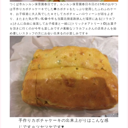
つくば市ルンルン保育園春日です。ルンルン保育園春日今日の15時のおやつ
は手作りカボチャケーキでした🎃カボチャをたっぷり使用したふわふわケー
キ、お子様達に大人気でした☺そしてカボチャ→ハロウィーンが頭をよぎ
り、またまた気が早い私😂今年も当園北側道路挟んだ場所にある[ソラカフ
ェ]さんに自由に仮装してお子様達と一緒に[トリックオアトリート🙆]お菓子
を頂きに行くのが今年も楽しみです🎶素敵なソラカフェさんの店長さんを始
め優しいスタッフの方にお会い出来るのが楽しみです☺
手作りカボチャケーキの出来上がりはこんな感
じです☺ツヤツヤです❣️