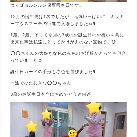
つくば市ルンルン保育園春日です。
12月の誕生児は1名でしたが、元気いっぱいに、ミッキ
ーマウスマーチの行進で入場しました☺❣️
1歳、2歳、そして今回の3歳のお誕生日のお祝いを共に
出来た事は私達にとってかけがえのない宝物です😌
⭕⭕ちゃんの大好きな色の赤色のお洋服がとっても似合
っていました☺
誕生日カードの手形も赤色を選びました❣️
一途でひたむきな⭕⭕ちゃん
3歳のお誕生日本当におめでとう🎉🎂🎉