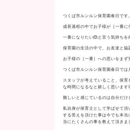
つくば市ルンルン保育園春日です
成長過程の中でお子様が［一番に
一番になりたい🙆と言う気持ち
保育園の生活の中で、お友達と協
お子様の［一番］への思いをまず
つくば市ルンルン保育園春日では
スタッフが考えていること、保育
な時間になるなと嬉しく思います
難しいと感じているのは自分だけ
私自身が保育士として学ばせて頂
する答えを頂けた事は今でも本当に
当にたくさんの事を教えて頂きま