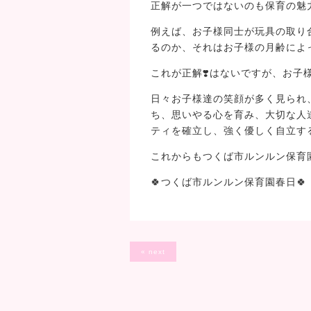
正解が一つではないのも保育の魅
例えば、お子様同士が玩具の取り
るのか、それはお子様の月齢によ
これが正解❣️はないですが、お子
日々お子様達の笑顔が多く見られ
ち、思いやる心を育み、大切な人
ティを確立し、強く優しく自立す
これからもつくば市ルンルン保育
🍀つくば市ルンルン保育園春日🍀
« next