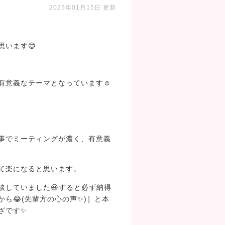
2025年01月15日 更新
います😌
有意義なテーマとなっています☺
事でミーティングが濃く、有意義
て楽になると思います。
談していました😃すると必ず納得
ら😂(先輩方の心の声✨)］と本
ざです✨