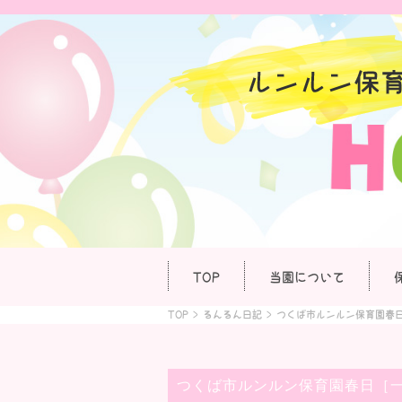
TOP
当園について
TOP
>
るんるん日記
>
つくば市ルンルン保育園春
つくば市ルンルン保育園春日［