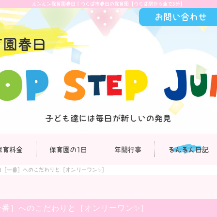
ルンルン保育園春日｜つくば市春日の保育園【つくば駅から車で5分】
お問い合わせ
保育料金
保育園の1日
年間行事
るんるん日記
日［一番］へのこだわりと［オンリーワン✨］
一番］へのこだわりと［オンリーワン✨］