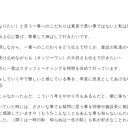
。
なりたい］と言う一番へのこだわりは素直で悪い事ではないと私は思
を向上心に繋げ、尊重して伸ばして行きたいです。
調しながら、一番へのこだわりをどう伝えて行くか、最近の私達の
受け止めながらも［オンリーワン］の大切さも伝えて行きたい✨
月に一度はスタッフミーティングを時間を決めて行っています。
をしていく中で難しいと感じている事を、率直に意見としてあげる

じゃなかったんだ、こういう考えややり方もあるんだと、腑に落ち
いていた時には、ささいな事でも疑問に思う事を同僚や施設長に相
感謝しています💠［もう💦こんなこともあんな事も知らないんだか
した。［聞くは一時の恥、知らぬは一生の恥］も私が好きなことわ