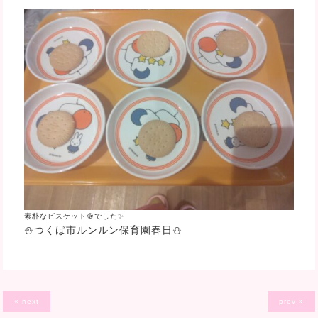
素朴なビスケット🍪でした✨
⛄つくば市ルンルン保育園春日⛄
« next
prev »