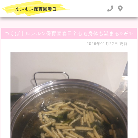
TOP
>
るんるん日記
>
つくば市ルンルン保育園春日🥄心も身体も温まる✨🥣✨
つくば市ルンルン保育園春日🥄心も身体も温まる✨🥣✨
2026年01月22日 更新