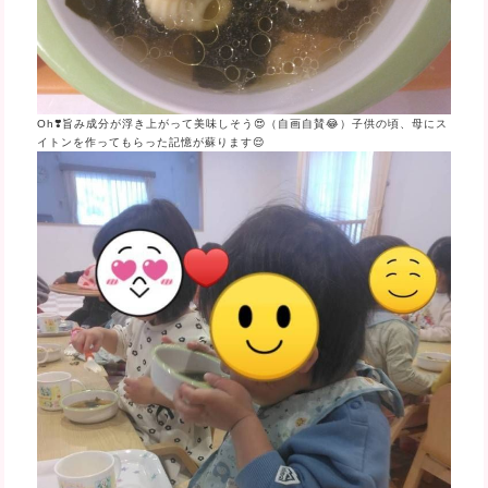
Oh❣️旨み成分が浮き上がって美味しそう😍（自画自賛😂）子供の頃、母にス
イトンを作ってもらった記憶が蘇ります😌