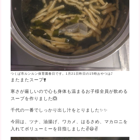
つくば市ルンルン保育園春日です。1月21日昨日の15時おやつは⤴️
またまたスープ❣️
寒さが厳しいので心も身体も温まるお子様全員が飲める
スープを作りました🙆
千代の一番でしっかり出し汁をとりました✨✨
今回は、ツナ、油揚げ、ワカメ、はるさめ、マカロニを
入れてボリューミーを目指しました✌😃✌