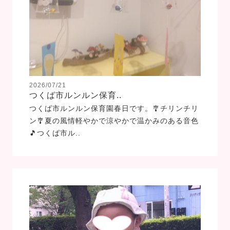
2026/07/21
つくば市ルンルン保育..
つくば市ルンルン保育園春日です。🎐チリンチリ
ン🎐夏の風情軽やかで涼やかで温かみのある音色
🎵つくば市ル..