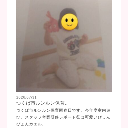
2026/07/31
つくば市ルンルン保育..
つくば市ルンルン保育園春日です。今年度室内遊
び、スタッフ考案研修レポート②は可愛いぴょん
ぴょんカエル..