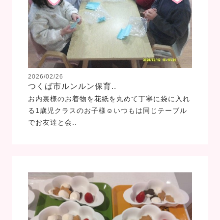
2026/02/26
つくば市ルンルン保育..
お内裏様のお着物を花紙を丸めて丁寧に袋に入れ
る1歳児クラスのお子様☺いつもは同じテーブル
でお友達と会..