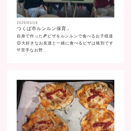
2026/03/19
つくば市ルンルン保育..
自身で作った🍕ピザをルンルンで食べるお子様達
😊大好きなお友達と一緒に食べるピザは格別です
💛苦手なお野..