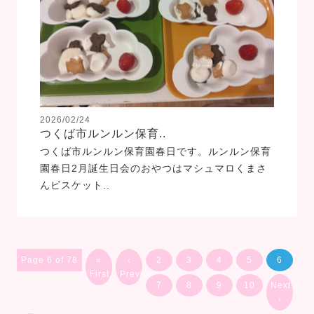
2026/02/24
つくば市ルンルン保育..
つくば市ルンルン保育園春日です。ルンルン保育
園春日2月誕生日会のおやつはマシュマロくまさ
んビスケット..
Page 6 of 78
«
‹
2
3
4
5
6
First
Previous
7
8
9
10
Next
›