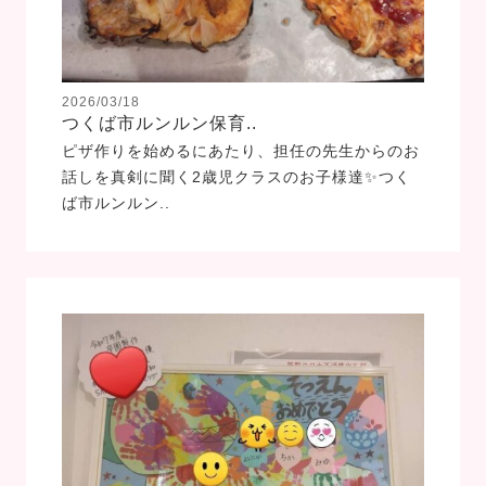
2026/03/18
つくば市ルンルン保育..
ピザ作りを始めるにあたり、担任の先生からのお
話しを真剣に聞く2歳児クラスのお子様達✨つく
ば市ルンルン..