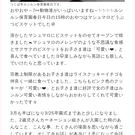
つくば市ルンルン保育園春日です。
おやおや～⤴️👀動物達がいっぱいいますね～✨✨✨✨ルン
ルン保育園春日今日の15時のおやつはマシュマロどうぶ
つビスケットでした🍪
溶かしたマシュマロにビスケットをのせてオーブンで焼
きました🐁マシュマロのメレンゲのような不思議な食感
とサクサクのビスケットをお子さま達は「可愛い❤️」と
喜んで食べていましたヨ🤭楽しみながら英語にも親しん
でいけたらと思っています。
宗教上制限があるお子さま達はライスクッキーイチゴを
仲良く一緒に食べていました。こちらもピンク色のクッ
キーが「可愛い❤️」とお子さま達に好評で女の子達はル
ンルン可愛い表情をしながらおかわりしてくれて可愛い
かったです☺️
3月も半ばになり3/25卒園式まであと少しになりまし
た。2歳児さんカーネーション組さんが入園した時のあ
んなこと、こんな事、たくさんの場面を思いながら過ご
しています。そして今お話しが本当に上手になって会話