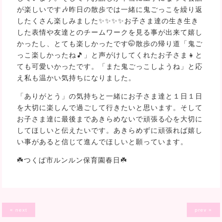
が楽しいです🎶昨日の散歩では一緒に鬼ごっこを繰り返
したくさん楽しみました✨✨✨✨お子さま達の生き生き
した表情や友達とのチームワークを見る事が出来て嬉し
かったし、とても楽しかったです🤭散歩の帰り道「鬼ご
っこ楽しかったね🎵」と声がけしてくれたお子さま👧と
ても可愛いかったです。「また鬼ごっこしようね」と応
え私も温かい気持ちになりました。
「ありがとう」の気持ちと一緒にお子さま達と１日１日
を大切に楽しんで過ごして行きたいと思います。そして
お子さま達に最後まであきらめないで頑張る心を大切に
してほしいと伝えたいです。あきらめずに頑張れば嬉し
い事があると信じて進んでほしいと願っています。
☘️つくば市ルンルン保育園春日☘️
« next
prev »