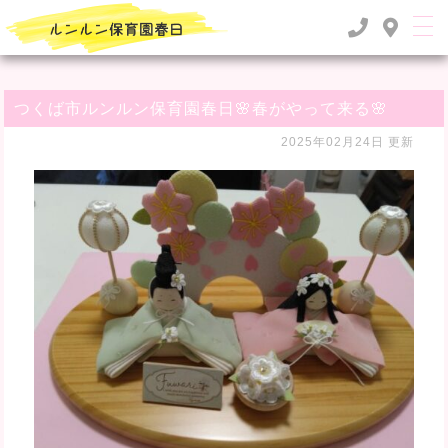
TOP
>
るんるん日記
>
つくば市ルンルン保育園春日🌸春がやって来る🌸
つくば市ルンルン保育園春日🌸春がやって来る🌸
2025年02月24日 更新