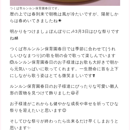
つくば市ルンルン保育園春日です。
暦の上では春到来で朝晩は風が冷たいですが、陽射しか
らは春めいてきましたね☀
明かりをつけましょぼんぼりに🎶3月3日はひな祭りです
ね🎎
つくば市ルンルン保育園春日では季節に合わせて[うれ
しいひなまつり]の歌を朝の会で歌って楽しんでいます
🙆ルンルン保育園春日のお子様達はお歌も大好きで朝か
ら元気いっぱいに歌ってくれます。一生懸命に首を上下
にしながら歌う姿はとても微笑ましいです❣️
ルンルン保育園春日のお子様達にぴったりな可愛い雛人
形の置物を見つけて飾りました😃✌
お子様達がこれからも健やかな成長や幸せを祈ってひな
祭りを迎えたいと思います😌
そしてひな祭りが終わったら出来るだけ早くしまおうと
思います✨